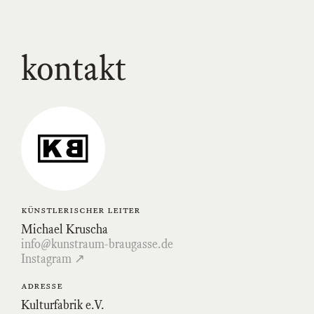
kontakt
Link
zum
Kunstraum-
Braugasse-
Profil
auf
Instagram
künstlerischer leiter
Michael Kruscha
info@kunstraum-braugasse.de
Instagram ↗
adresse
Kulturfabrik e.V.