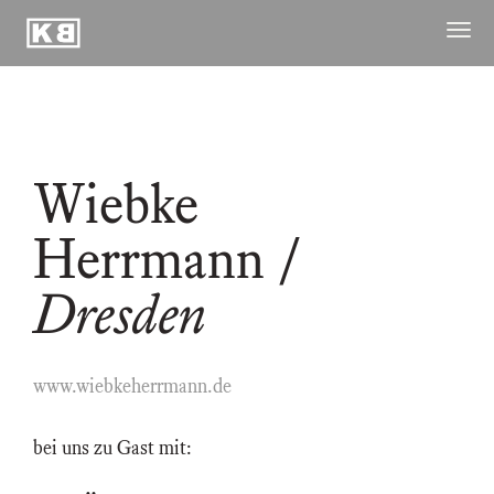
Kunstraum
Menü
Braugasse
öffne
ausstellungen
publikationen
Wiebke
archiv
raum
Herrmann
/
kuenstler
Dresden
kontakt ↓
www.wiebkeherrmann.de
bei uns zu Gast mit: