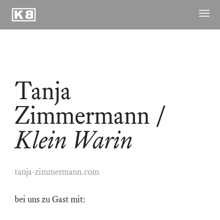
Kunstraum
Menü
Braugasse
öffne
ausstellungen
publikationen
Tanja
archiv
raum
Zimmermann
/
kuenstler
Klein Warin
kontakt ↓
tanja-zimmermann.com
bei uns zu Gast mit: