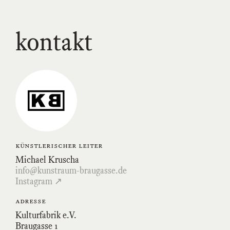
kontakt
Link
zum
Kunstraum-
Braugasse-
Profil
auf
Instagram
künstlerischer leiter
Michael Kruscha
info@kunstraum-braugasse.de
Instagram ↗
adresse
Kulturfabrik e.V.
Braugasse 1