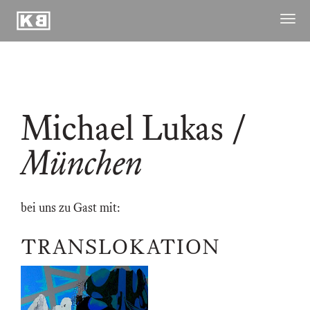
Kunstraum
Menü
Braugasse
öffne
ausstellungen
publikationen
Michael Lukas
/
archiv
raum
München
kuenstler
kontakt ↓
bei uns zu Gast mit:
TRANSLOKATION
23.03.2025
–