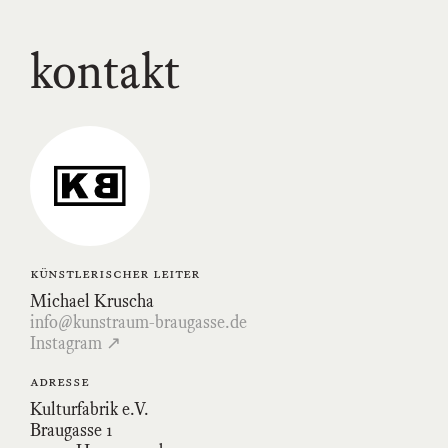
kontakt
Link
zum
Kunstraum-
Braugasse-
Profil
auf
Instagram
künstlerischer leiter
Michael Kruscha
info@kunstraum-braugasse.de
Instagram ↗
adresse
Kulturfabrik e.V.
Braugasse 1