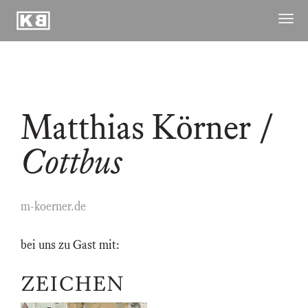
Kunstraum
Menü
Braugasse
öffne
ausstellungen
publikationen
Matthias Körner
/
archiv
raum
Cottbus
kuenstler
kontakt ↓
m-koerner.de
bei uns zu Gast mit:
24.08.2017
ZEICHEN
–