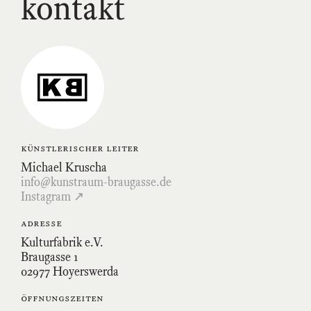
kontakt
Link
zum
Kunstraum-
Braugasse-
Profil
auf
Instagram
künstlerischer leiter
Michael Kruscha
info@kunstraum-braugasse.de
Instagram ↗
adresse
Kulturfabrik e.V.
Braugasse 1
02977 Hoyerswerda
öffnungszeiten