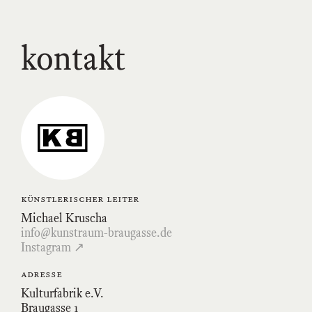
kontakt
Link
zum
Kunstraum-
Braugasse-
Profil
auf
Instagram
künstlerischer leiter
Michael Kruscha
info@kunstraum-braugasse.de
Instagram ↗
adresse
Kulturfabrik e.V.
Braugasse 1