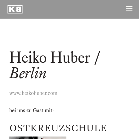
Kunstraum
Menü
Braugasse
öffne
ausstellungen
publikationen
Heiko Huber
/
archiv
raum
Berlin
kuenstler
kontakt ↓
www.heikohuber.com
bei uns zu Gast mit:
OSTKREUZSCHULE
26.10.2017