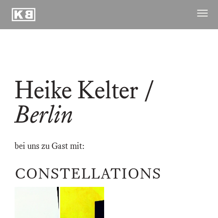
Kunstraum
Menü
Braugasse
öffne
ausstellungen
publikationen
Heike Kelter
/
archiv
raum
Berlin
kuenstler
kontakt ↓
bei uns zu Gast mit:
CONSTELLATIONS
06.09.2025
–