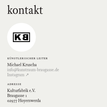
kontakt
Link
zum
Kunstraum-
Braugasse-
Profil
auf
Instagram
künstlerischer leiter
Michael Kruscha
info@kunstraum-braugasse.de
Instagram ↗
adresse
Kulturfabrik e.V.
Braugasse 1
02977 Hoyerswerda