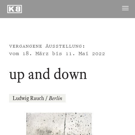
Kunstraum
Menü
Braugasse
öffne
ausstellungen
publikationen
vergangene Ausstellung:
archiv
vom
18. März
bis
11. Mai 2022
raum
up and down
kuenstler
kontakt ↓
Ludwig Rauch
/
Berlin