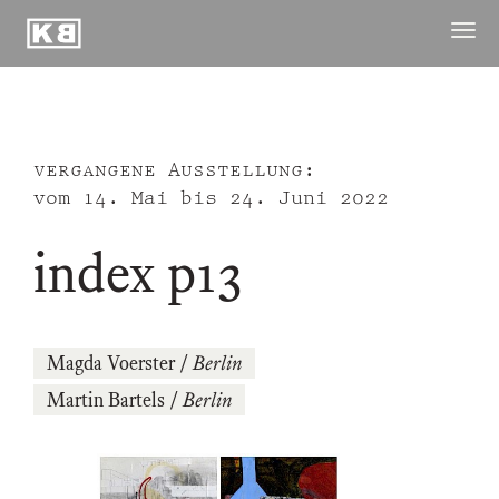
Kunstraum
Menü
Braugasse
öffne
ausstellungen
publikationen
vergangene Ausstellung:
archiv
vom
14. Mai
bis
24. Juni 2022
raum
index p13
kuenstler
kontakt ↓
Magda Voerster
/
Berlin
Martin Bartels
/
Berlin