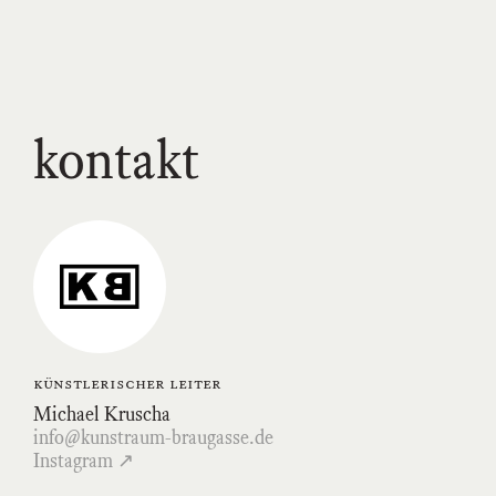
kontakt
Link
zum
Kunstraum-
Braugasse-
Profil
auf
Instagram
künstlerischer leiter
Michael Kruscha
info@kunstraum-braugasse.de
Instagram ↗