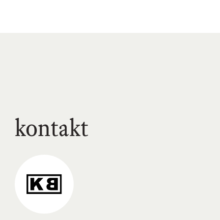
kontakt
Link
zum
Kunstraum-
Braugasse-
Profil
auf
Instagram