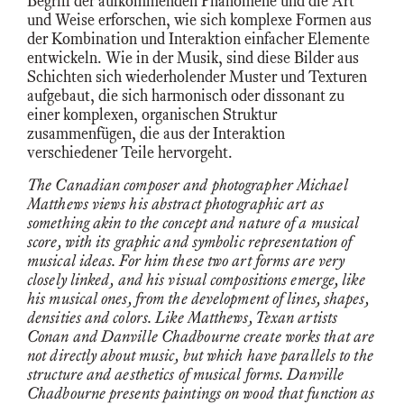
Begriff der aufkommenden Phänomene und die Art
und Weise erforschen, wie sich komplexe Formen aus
der Kombination und Interaktion einfacher Elemente
entwickeln. Wie in der Musik, sind diese Bilder aus
Schichten sich wiederholender Muster und Texturen
aufgebaut, die sich harmonisch oder dissonant zu
einer komplexen, organischen Struktur
zusammenfügen, die aus der Interaktion
verschiedener Teile hervorgeht.
The Canadian composer and photographer Michael
Matthews views his abstract photographic art as
something akin to the concept and nature of a musical
score, with its graphic and symbolic representation of
musical ideas. For him these two art forms are very
closely linked, and his visual compositions emerge, like
his musical ones, from the development of lines, shapes,
densities and colors. Like Matthews, Texan artists
Conan and Danville Chadbourne create works that are
not directly about music, but which have parallels to the
structure and aesthetics of musical forms. Danville
Chadbourne presents paintings on wood that function as