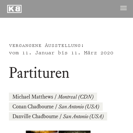
Kunstraum
Menü
Braugasse
öffne
ausstellungen
publikationen
vergangene Ausstellung:
archiv
vom
11. Januar
bis
11. März 2020
raum
Partituren
kuenstler
kontakt ↓
Michael Matthews
/
Montreal (CDN)
Conan Chadbourne
/
San Antonio (USA)
Danville Chadbourne
/
San Antonio (USA)